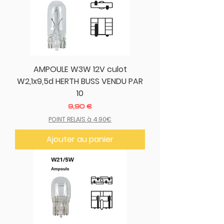
AMPOULE W3W 12V culot
W2,1x9,5d HERTH BUSS VENDU PAR
10
Prix
9,90 €
POINT RELAIS à 4.90€
Ajouter au panier