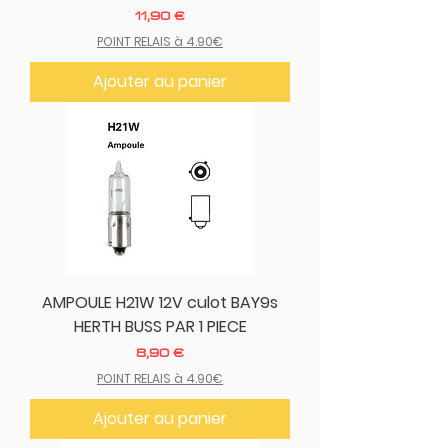
Prix
11,90 €
POINT RELAIS à 4.90€
Ajouter au panier
AMPOULE H21W 12V culot BAY9s
HERTH BUSS PAR 1 PIECE
Prix
8,90 €
POINT RELAIS à 4.90€
Ajouter au panier