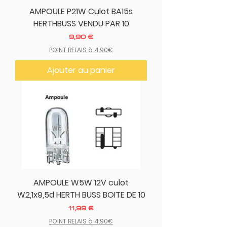
AMPOULE P21W Culot BA15s
HERTHBUSS VENDU PAR 10
Prix
9,90 €
POINT RELAIS à 4.90€
Ajouter au panier
AMPOULE W5W 12V culot
W2,1x9,5d HERTH BUSS BOITE DE 10
Prix
11,99 €
POINT RELAIS à 4.90€