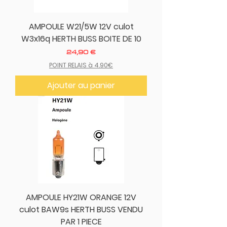
AMPOULE W21/5W 12V culot
W3x16q HERTH BUSS BOITE DE 10
Prix
24,90 €
POINT RELAIS à 4.90€
Ajouter au panier
AMPOULE HY21W ORANGE 12V
culot BAW9s HERTH BUSS VENDU
PAR 1 PIECE