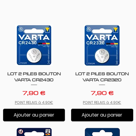
LOT 2 PILES BOUTON
LOT 2 PILES BOUTON
Aperçu rapide
Aperçu rapide
VARTA CR2430
VARTA CR2320
Prix
Prix
7,90 €
7,90 €
POINT RELAIS à 4.90€
POINT RELAIS à 4.90€
Ajouter au panier
Ajouter au panier