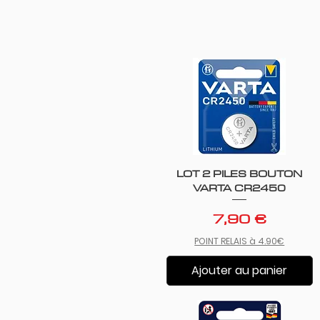
LOT 2 PILES BOUTON
Aperçu rapide
VARTA CR2450
Prix
7,90 €
POINT RELAIS à 4.90€
Ajouter au panier