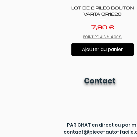
LOT DE 2 PILES BOUTON
Aperçu rapide
VARTA CR1220
Prix
7,90 €
POINT RELAIS à 4.90€
Ajouter au panier
Contact
PAR CHAT en direct ou par m
contact@piece-auto-facile