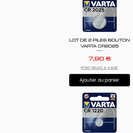
LOT DE 2 PILES BOUTON
Aperçu rapide
VARTA CR2025
Prix
7,90 €
POINT RELAIS à 4.90€
Ajouter au panier