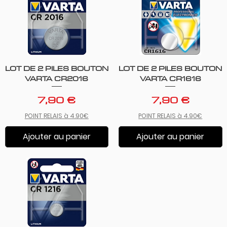
LOT DE 2 PILES BOUTON
LOT DE 2 PILES BOUTON
Aperçu rapide
Aperçu rapide
VARTA CR2016
VARTA CR1616
Prix
Prix
7,90 €
7,90 €
POINT RELAIS à 4.90€
POINT RELAIS à 4.90€
Ajouter au panier
Ajouter au panier