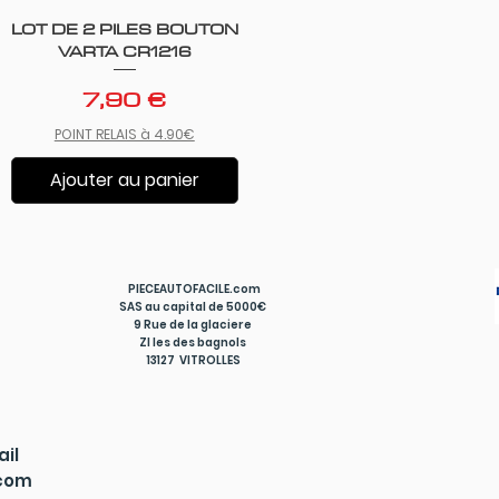
LOT DE 2 PILES BOUTON
Aperçu rapide
VARTA CR1216
Prix
7,90 €
POINT RELAIS à 4.90€
Ajouter au panier
PIECEAUTOFACILE.com
SAS au capital de 5000€
9 Rue de la glaciere
ZI les des bagnols
13127 VITROLLES
ail
.com