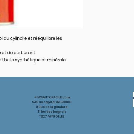
i du cylindre et rééquilibre les
e et de carburant
 huile synthétique et minérale
PIECEAUTOFACILE.com
SAS au capital de 5000€
9 Rue de la glaciere
ZI les des bagnols
13127 VITROLLES