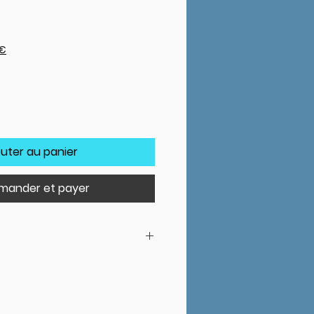
0€
outer au panier
ander et payer
un changement de filtre à huile,
r le flacon dans l'huile
ite jusqu'à 6 litres d'huile