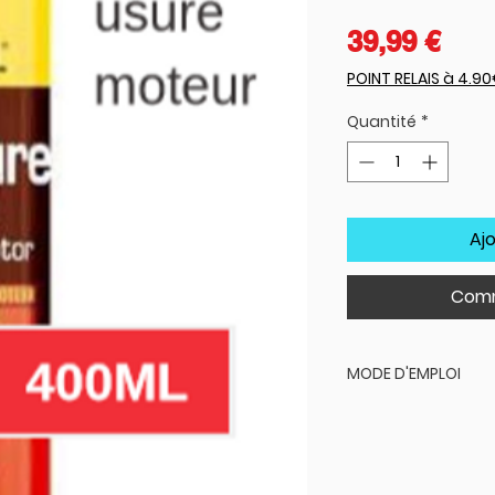
Prix
39,99 €
POINT RELAIS à 4.9
Quantité
*
Aj
Comm
MODE D'EMPLOI
près la vidange et 
moteur chaud, verse
moteur. 1 flacon tra