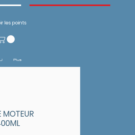
ir les points
U
Plus
E MOTEUR
400ML