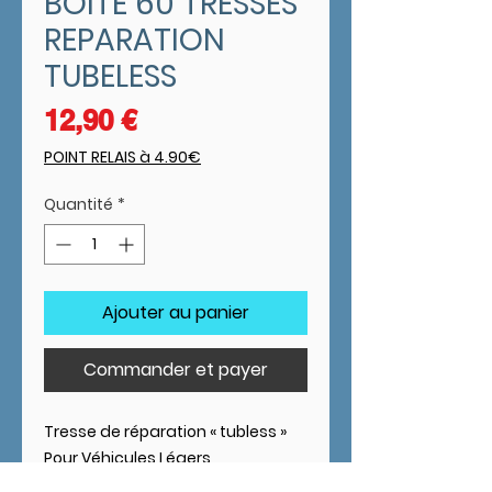
BOITE 60 TRESSES
REPARATION
TUBELESS
Prix
12,90 €
POINT RELAIS à 4.90€
Quantité
*
Ajouter au panier
Commander et payer
Tresse de réparation « tubless »
Pour
Véhicules Légers
Long. 100 mm