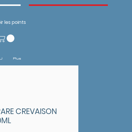
ir les points
U
Plus
ARE CREVAISON
0ML