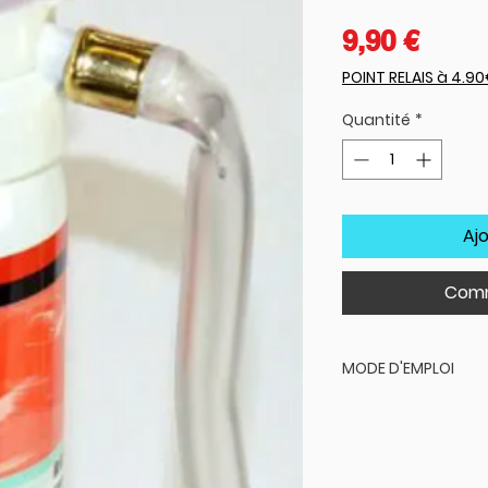
Prix
9,90 €
POINT RELAIS à 4.9
Quantité
*
Aj
Comm
MODE D'EMPLOI
Retirer, si possib
crevaison.
Dégonfler le p
Manoeuvrer votre