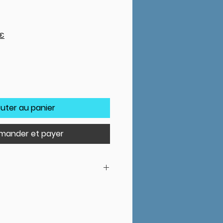
0€
outer au panier
ander et payer
le, l'objet qui a provoqué la
neu complètement.
 véhicule pour placer l'endroit