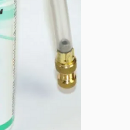
de la crevaison c
Bien agiter l'aér
réchauffer à la 
chauffage d'hab
Visser complète
L'aérosol en posi
jusqu'à épuisem
Lorsque le pneu 
rapidement le ra
dépasser 50 km/h
Contrôler et com
nécessaire selo
constructeur.
Précautions
Considérer cett
Faire contrôler 
spécialiste dans