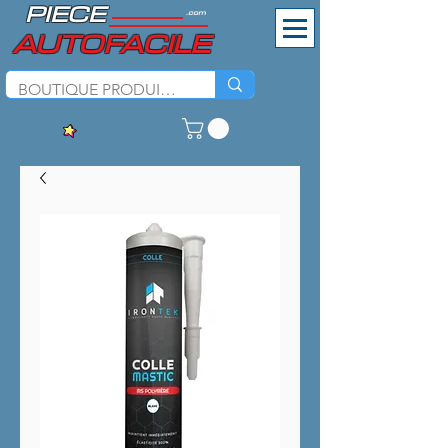
PIECE
.com
AUTOFACILE