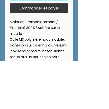
Commander et payer
Maintient immédiatement /
Élasticité 300% / Adhère sur le
mouillé
Colle MS polymère haut module,
adhésion sur acier nu, aluminium,
inox sans primaire, béton. Bonne
tenue aux UV peut se peindre
immédiatement après extrusion.
Bonne tenue en T° +180C°
ponctuellement. S’utilise mouillé
sur mouillé.
MODE D'EMPLOIE
Mode d’emploi :
Les supports