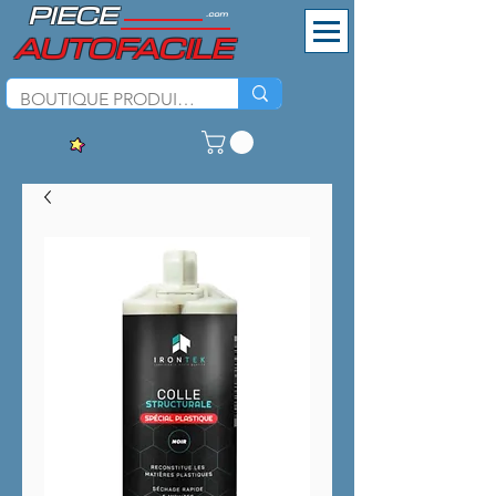
PIECE
.com
AUTOFACILE