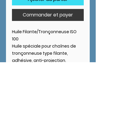
Commander et payer
Huile Filante/Tronçonneuse ISO
100
Huile spéciale pour chaînes de
tronçonneuse type filante,
adhésive, anti-projection.
Utilisation
Toutes chaînes de
tronçonneuses.
Chaînes de transmission
lubrifiées à huile perdue, bon
pouvoir filant.