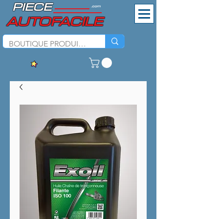
PIECE
.com
AUTOFACILE