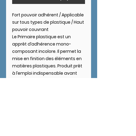
Fort pouvoir adhérent / Applicable
sur tous types de plastique / Haut
pouvoir couvrant
Le Primaire plastique est un
apprêt d’adhérence mono-
composant incolore. Il permet la
mise en finition des éléments en
matières plastiques. Produit prêt
à l’emploi indispensable avant
toute mise en peinture d’élément
polymère ou composite.
Adhérence excellente sur la
majorité des matières plastiques.
MODE D'EMPLOI
Appliquer le primaire plastique sur