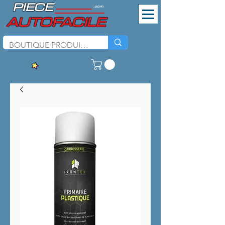
PIECE
.com
AUTOFACILE