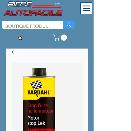
PIECE
.com
AUTOFACILE