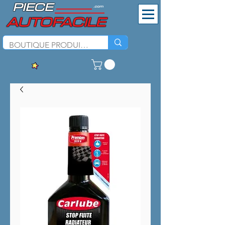
PIECE
.com
AUTOFACILE